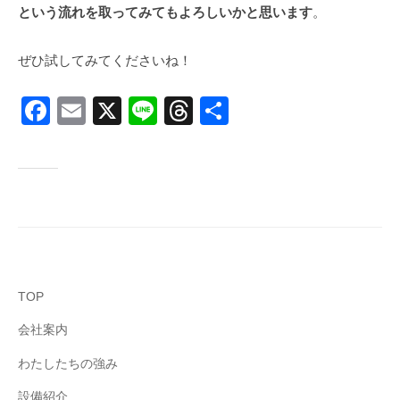
という流れを取ってみてもよろしいかと思います
。
ぜひ試してみてくださいね！
F
E
X
Li
T
共
a
m
n
hr
有
c
ail
e
e
e
a
b
d
o
s
o
TOP
k
会社案内
わたしたちの強み
設備紹介