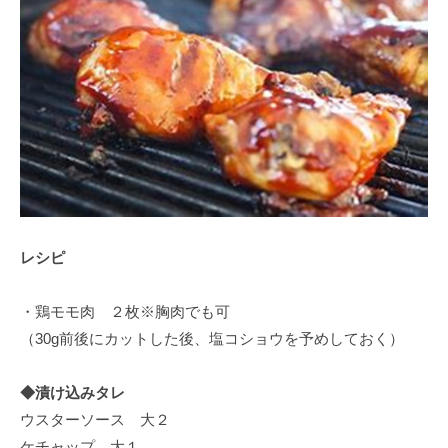
レシピ
・鶏モモ肉 ２枚※胸肉でも可
（30g前後にカットした後、塩コショウを予めしておく）
◆漬け込みタレ
ウスターソース 大２
ケチャップ 大１