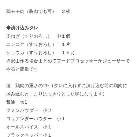
鶏モモ肉（胸肉でも可） ２枚
◆漬け込みタレ
玉ねぎ（すりおろし） 中１個
ニンニク（すりおろし） １片
ショウガ（すりおろし） １５ｇ
※沢山作る場合まとめてフードプロセッサーかジューサーで
やると簡単です
塩 鶏肉の重さの1%（タレに入れずに漬け込む前の鶏肉に
揉み込むと、よりはっきりとした味になります）
醤油 大1
クミンパウダー 小２
コリアンダーパウダー 小１
オールスパイス 小１
ブラックペッパー小１