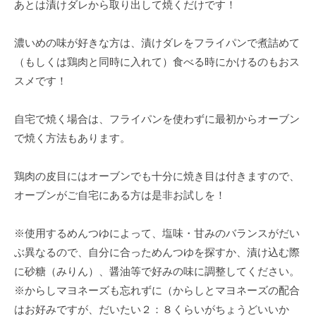
あとは漬けダレから取り出して焼くだけです！
濃いめの味が好きな方は、漬けダレをフライパンで煮詰めて
（もしくは鶏肉と同時に入れて）食べる時にかけるのもおス
スメです！
自宅で焼く場合は、フライパンを使わずに最初からオーブン
で焼く方法もあります。
鶏肉の皮目にはオーブンでも十分に焼き目は付きますので、
オーブンがご自宅にある方は是非お試しを！
※使用するめんつゆによって、塩味・甘みのバランスがだい
ぶ異なるので、自分に合っためんつゆを探すか、漬け込む際
に砂糖（みりん）、醤油等で好みの味に調整してください。
※からしマヨネーズも忘れずに（からしとマヨネーズの配合
はお好みですが、だいたい２：８くらいがちょうどいいか