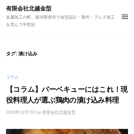
ュ
コ
ー
有限会社北越金型
ン
金属加工の町、新潟県燕市で金型設計・製作・プレス加工
メ
テ
ニ
を営んで半世紀
ュ
ン
ー
ツ
へ
ス
タグ:
漬け込み
キ
ッ
プ
コラム
【コラム】バーベキューにはこれ！現
役料理人が選ぶ鶏肉の漬け込み料理
2020年12月7日
by
有限会社北越金型