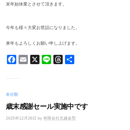
末年始休業とさせて頂きます。
今年も様々大変お世話になりました。
来年もよろしくお願い申し上げます。
F
E
X
Li
T
共
a
m
n
hr
有
c
ail
e
e
e
a
b
d
未分類
o
s
歳末感謝セール実施中です
o
2025年12月26日
by
有限会社北越金型
k