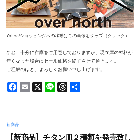
Yahoo!ショッピングへの移動はこの画像をタップ（クリック）
なお、十分に在庫をご用意しておりますが、現在庫の材料が
無くなった場合はセール価格を終了させて頂きます。
ご理解のほど、よろしくお願い申し上げます。
F
E
X
Li
T
共
a
m
n
hr
有
c
ail
e
e
e
a
b
d
新商品
o
s
【新商品】チタン皿２種類を発売致し