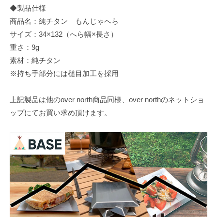
◆製品仕様
商品名：純チタン もんじゃへら
サイズ：34×132（へら幅×長さ）
重さ：9g
素材：純チタン
※持ち手部分には槌目加工を採用
上記製品は他のover north商品同様、over northのネットショ
ップにてお買い求め頂けます。