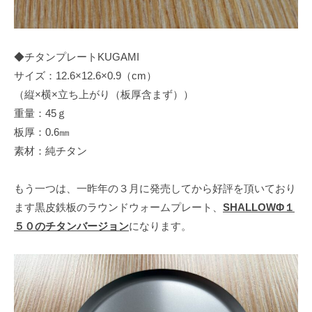
◆チタンプレートKUGAMI
サイズ：12.6×12.6×0.9（cm）
（縦×横×立ち上がり（板厚含まず））
重量：45ｇ
板厚：0.6㎜
素材：純チタン
もう一つは、一昨年の３月に発売してから好評を頂いており
ます黒皮鉄板のラウンドウォームプレート、
SHALLOWΦ１
５０のチタンバージョン
になります。