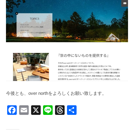
今後とも、over northをよろしくお願い致します。
F
E
X
Li
T
共
a
m
n
hr
有
c
ail
e
e