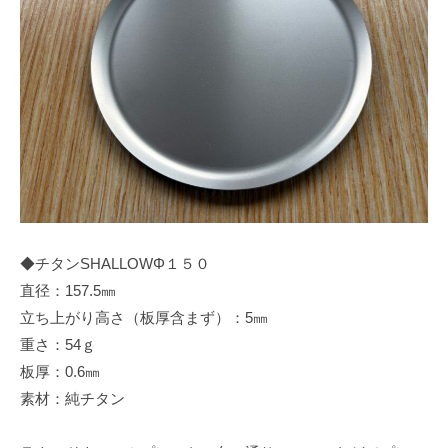
◆チタンSHALLOWΦ１５０
直径：157.5㎜
立ち上がり高さ（板厚含まず）：5㎜
重さ：54ｇ
板厚：0.6㎜
素材：純チタン