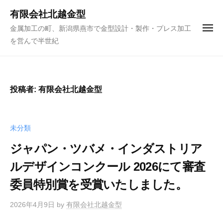
ュ
コ
ー
有限会社北越金型
ン
金属加工の町、新潟県燕市で金型設計・製作・プレス加工
メ
テ
ニ
を営んで半世紀
ュ
ン
ー
ツ
へ
ス
投稿者:
有限会社北越金型
キ
ッ
プ
未分類
ジャパン・ツバメ・インダストリア
ルデザインコンクール 2026にて審査
委員特別賞を受賞いたしました。
2026年4月9日
by
有限会社北越金型