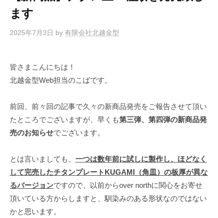
o
ます
k
2025年7月3日
by
有限会社北越金型
皆さまこんにちは！
北越金型Web担当のこばです。
前回、前々回の記事で久々の新商品発売をご報告させて頂い
たところでございますが、早くも
第三弾、第四弾の新商品発
売のお知らせ
でございます。
とは言いましても、
一つは数年前に試しに製作し、ほどなく
して完売したチタンプレートKUGAMI（角皿）の板厚が異な
るバージョン
ですので、以前からover northに関心をお寄せ
頂いている方からしますと、馴染みのある形状なのではない
かと思います。