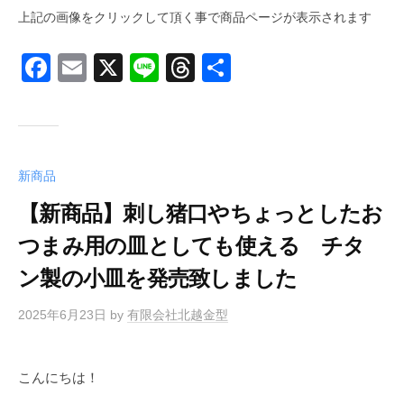
上記の画像をクリックして頂く事で商品ページが表示されます
F
E
X
Li
T
共
a
m
n
hr
有
c
ail
e
e
e
a
b
d
新商品
o
s
【新商品】刺し猪口やちょっとしたお
o
つまみ用の皿としても使える チタ
k
ン製の小皿を発売致しました
2025年6月23日
by
有限会社北越金型
こんにちは！