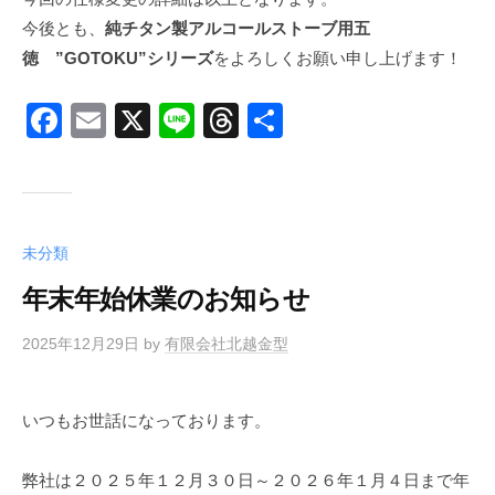
今後とも、
純チタン製アルコールストーブ用五
徳 ”GOTOKU”シリーズ
をよろしくお願い申し上げます！
F
E
X
Li
T
共
a
m
n
hr
有
c
ail
e
e
e
a
b
d
未分類
o
s
年末年始休業のお知らせ
o
2025年12月29日
by
有限会社北越金型
k
いつもお世話になっております。
弊社は２０２５年１２月３０日～２０２６年１月４日まで年