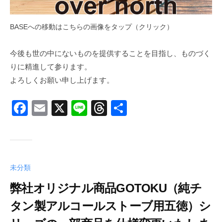
BASEへの移動はこちらの画像をタップ（クリック）
今後も世の中にないものを提供することを目指し、ものづく
りに精進して参ります。
よろしくお願い申し上げます。
F
E
X
Li
T
共
a
m
n
hr
有
c
ail
e
e
e
a
b
d
未分類
o
s
弊社オリジナル商品GOTOKU（純チ
o
タン製アルコールストーブ用五徳）シ
k