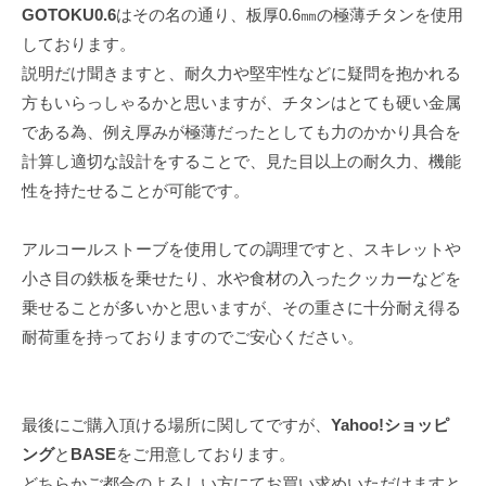
GOTOKU0.6
はその名の通り、板厚0.6㎜の極薄チタンを使用
しております。
説明だけ聞きますと、耐久力や堅牢性などに疑問を抱かれる
方もいらっしゃるかと思いますが、チタンはとても硬い金属
である為、例え厚みが極薄だったとしても力のかかり具合を
計算し適切な設計をすることで、見た目以上の耐久力、機能
性を持たせることが可能です。
アルコールストーブを使用しての調理ですと、スキレットや
小さ目の鉄板を乗せたり、水や食材の入ったクッカーなどを
乗せることが多いかと思いますが、その重さに十分耐え得る
耐荷重を持っておりますのでご安心ください。
最後にご購入頂ける場所に関してですが、
Yahoo!ショッピ
ング
と
BASE
をご用意しております。
どちらかご都合のよろしい方にてお買い求めいただけますと