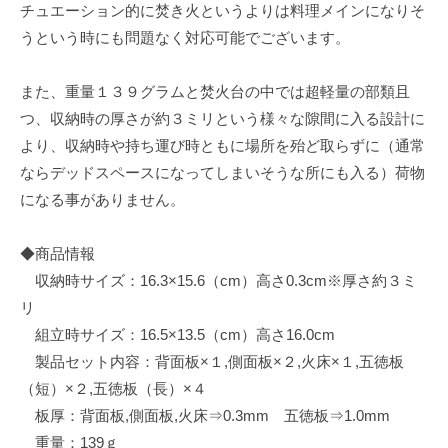
チュエーション的に焚き火というよりは料理メインになりそ
うという時にも問題なく対応可能でございます。
また、重量１３９グラムと焚火台の中では超軽量の部類且
つ、収納時の厚さが約３ミリという様々な隙間に入る設計に
より、収納時や持ち運び時ともに場所を殆ど取らずに（通常
ならデッドスペースになってしまいそうな所にも入る）荷物
になる事がありません。
◆商品情報
収納時サイズ：16.3×15.6（cm）高さ0.3cm※厚さ約３ミ
リ
組立時サイズ：16.5×13.5（cm）高さ16.0cm
製品セット内容：背面板×１,側面板×２,火床×１,五徳板
（短）×２,五徳板（長）×４
板厚：背面板,側面板,火床⇒0.3mm 五徳板⇒1.0mm
重量：139ｇ