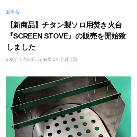
e
a
b
d
新商品
o
s
【新商品】チタン製ソロ用焚き火台
o
『SCREEN STOVE』の販売を開始致
k
しました
2025年6月23日
by
有限会社北越金型