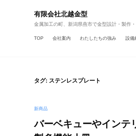
コ
ン
有限会社北越金型
テ
金属加工の町、新潟県燕市で金型設計・製作・
ン
TOP
会社案内
わたしたちの強み
設備
ツ
へ
ス
キ
ッ
タグ:
ステンレスプレート
プ
新商品
バーベキューやインテ