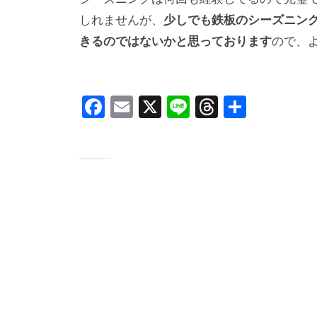
しれませんが、
少しでも鉄板のシーズニン
きるのではないかと思っております
ので、
F
E
X
Li
T
共
a
m
n
hr
有
c
ail
e
e
e
a
b
d
o
s
o
k