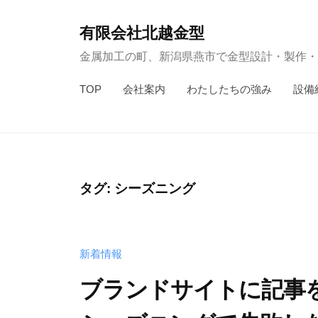
コ
ン
有限会社北越金型
テ
金属加工の町、新潟県燕市で金型設計・製作・
ン
TOP
会社案内
わたしたちの強み
設備
ツ
へ
ス
キ
ッ
タグ:
シーズニング
プ
新着情報
ブランドサイトに記事